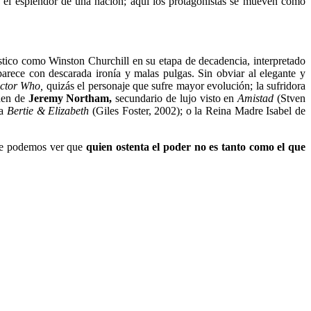
en el esplendor de una nación; aquí los protagonistas se mueven como
ístico como Winston Churchill en su etapa de decadencia, interpretado
rece con descarada ironía y malas pulgas. Sin obviar al elegante y
ctor Who,
quizás el personaje que sufre mayor evolución; la sufridora
den de
Jeremy Northam,
secundario de lujo visto en
Amistad
(Stven
va
Bertie & Elizabeth
(Giles Foster, 2002); o la Reina Madre Isabel de
nde podemos ver que
quien ostenta el poder no es tanto como el que