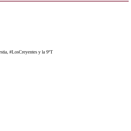
tia, #LosCreyentes y la 9ºT