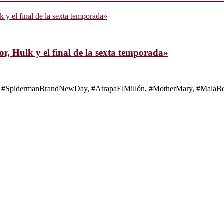
, Hulk y el final de la sexta temporada»
s de #SpidermanBrandNewDay, #AtrapaElMillón, #MotherMary, #MalaBes