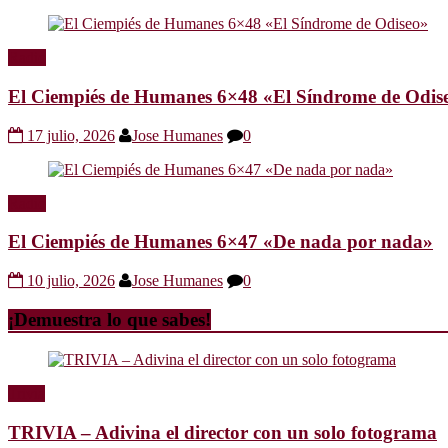
Radio
El Ciempiés de Humanes 6×48 «El Síndrome de Odis
17 julio, 2026
Jose Humanes
0
Radio
El Ciempiés de Humanes 6×47 «De nada por nada»
10 julio, 2026
Jose Humanes
0
¡Demuestra lo que sabes!
Trivia
TRIVIA – Adivina el director con un solo fotograma