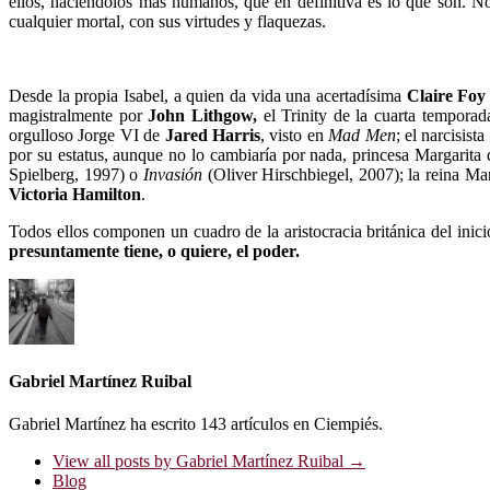
ellos, haciéndolos más humanos, que en definitiva es lo que son. No
cualquier mortal, con sus virtudes y flaquezas.
Desde la propia Isabel, a quien da vida una acertadísima
Claire Foy
magistralmente por
John Lithgow,
el Trinity de la cuarta tempora
orgulloso Jorge VI de
Jared Harris
, visto en
Mad Men
; el narcisis
por su estatus, aunque no lo cambiaría por nada, princesa Margarita
Spielberg, 1997) o
Invasión
(Oliver Hirschbiegel, 2007); la reina Ma
Victoria Hamilton
.
Todos ellos componen un cuadro de la aristocracia británica del in
presuntamente tiene, o quiere, el poder.
Gabriel Martínez Ruibal
Gabriel Martínez ha escrito 143 artículos en Ciempiés.
View all posts by Gabriel Martínez Ruibal
→
Blog