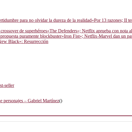
«Por 13 razones; II t
«The Defenders»; Netflix aprueba con nota al
«Iron Fist»; Netflix-Marvel dan un pa
New Black»: Resurrección
t-seller
e personajes – Gabriel Martínez
()