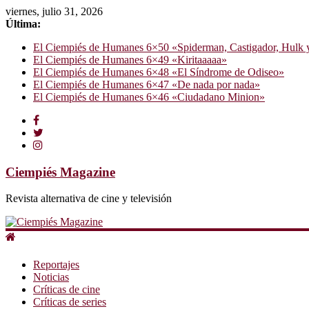
viernes, julio 31, 2026
Última:
El Ciempiés de Humanes 6×50 «Spiderman, Castigador, Hulk y e
El Ciempiés de Humanes 6×49 «Kiritaaaaa»
El Ciempiés de Humanes 6×48 «El Síndrome de Odiseo»
El Ciempiés de Humanes 6×47 «De nada por nada»
El Ciempiés de Humanes 6×46 «Ciudadano Minion»
Ciempiés Magazine
Revista alternativa de cine y televisión
Reportajes
Noticias
Críticas de cine
Críticas de series