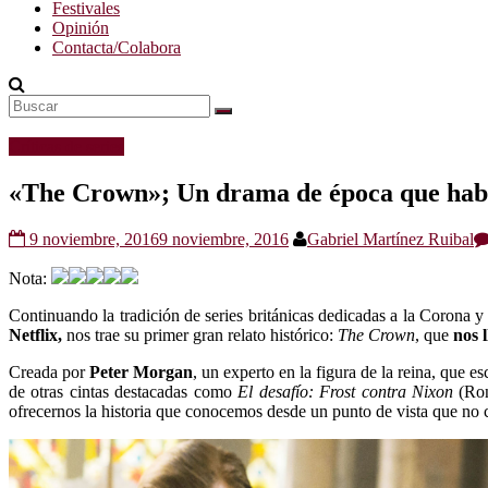
Festivales
Opinión
Contacta/Colabora
Críticas de series
«The Crown»; Un drama de época que habl
9 noviembre, 2016
9 noviembre, 2016
Gabriel Martínez Ruibal
Nota:
Continuando la tradición de series británicas dedicadas a la Corona y 
Netflix,
nos trae su primer gran relato histórico:
The Crown
, que
nos 
Creada por
Peter Morgan
, un experto en la figura de la reina, que e
de otras cintas destacadas como
El desafío: Frost contra Nixon
(Ro
ofrecernos la historia que conocemos desde un punto de vista que no