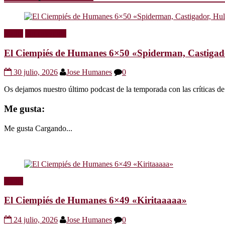
Radio
Sin categoría
El Ciempiés de Humanes 6×50 «Spiderman, Castigador
30 julio, 2026
Jose Humanes
0
Os dejamos nuestro último podcast de la temporada con las crítica
Me gusta:
Me gusta
Cargando...
Radio
El Ciempiés de Humanes 6×49 «Kiritaaaaa»
24 julio, 2026
Jose Humanes
0