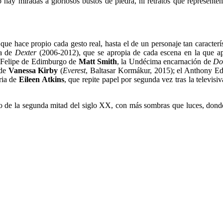
 hay miradas a gloriosos bustos de piedra, ni retratos que represent
que hace propio cada gesto real, hasta el de un personaje tan caracter
da de
Dexter
(2006-2012), que se apropia de cada escena en la que apa
ta Felipe de Edimburgo de
Matt Smith
, la Undécima encarnación de
Do
 de
Vanessa Kirby
(
Everest
, Baltasar Kormákur, 2015); el Anthony E
ria de
Eileen Atkins
, que repite papel por segunda vez tras la televisi
icio de la segunda mitad del siglo XX, con más sombras que luces, do