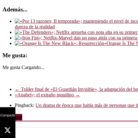
Además...
dureza de la realidad
«Orange Is The 
Me gusta:
Me gusta
Cargando...
←
Tráiler final de «El Guardián Invisible», la adaptación del bes
«Anabel»; el extraño inquilino
→
Pingback:
Un drama de época que habla más de personas que d
Comparte
Podcast