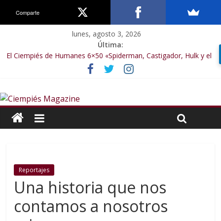
Comparte
lunes, agosto 3, 2026
Última:
El Ciempiés de Humanes 6×50 «Spiderman, Castigador, Hulk y el
final de la sexta temporada»
El Ciempiés de Humanes 6×49 «Kiritaaaaa»
El Ciempiés de Humanes 6×48 «El Síndrome de Odiseo»
El Ciempiés de Humanes 6×47 «De nada por nada»
El Ciempiés de Humanes 6×46 «Ciudadano Minion»
Reportajes
Una historia que nos
contamos a nosotros