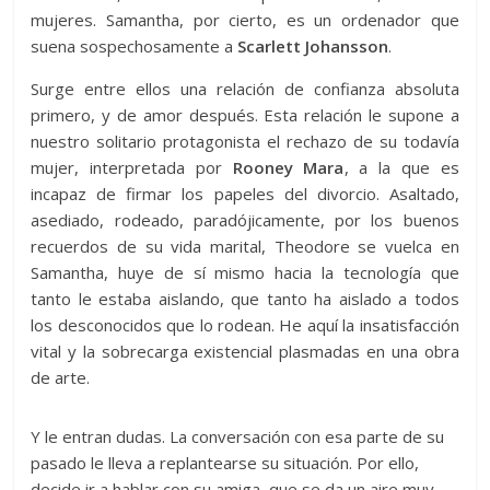
mujeres. Samantha, por cierto, es un ordenador que
suena sospechosamente a
Scarlett Johansson
.
Surge entre ellos una relación de confianza absoluta
primero, y de amor después. Esta relación le supone a
nuestro solitario protagonista el rechazo de su todavía
mujer, interpretada por
Rooney Mara
, a la que es
incapaz de firmar los papeles del divorcio. Asaltado,
asediado, rodeado, paradójicamente, por los buenos
recuerdos de su vida marital, Theodore se vuelca en
Samantha, huye de sí mismo hacia la tecnología que
tanto le estaba aislando, que tanto ha aislado a todos
los desconocidos que lo rodean. He aquí la insatisfacción
vital y la sobrecarga existencial plasmadas en una obra
de arte.
Y le entran dudas. La conversación con esa parte de su
pasado le lleva a replantearse su situación. Por ello,
decide ir a hablar con su amiga, que se da un aire muy