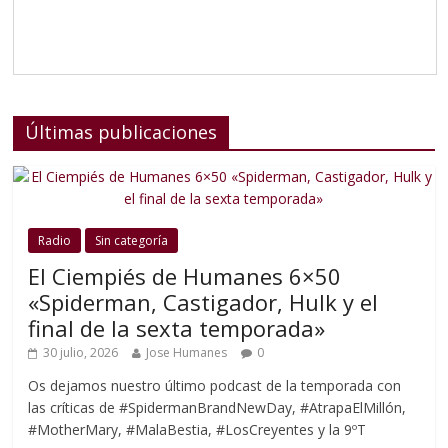
Últimas publicaciones
Radio
Sin categoría
El Ciempiés de Humanes 6×50
«Spiderman, Castigador, Hulk y el
final de la sexta temporada»
30 julio, 2026
Jose Humanes
0
Os dejamos nuestro último podcast de la temporada con
las críticas de #SpidermanBrandNewDay, #AtrapaElMillón,
#MotherMary, #MalaBestia, #LosCreyentes y la 9ºT