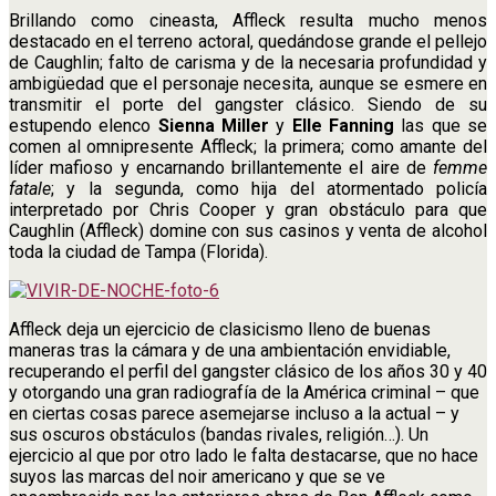
Brillando como cineasta, Affleck resulta mucho menos
destacado en el terreno actoral, quedándose grande el pellejo
de Caughlin; falto de carisma y de la necesaria profundidad y
ambigüedad que el personaje necesita, aunque se esmere en
transmitir el porte del gangster clásico. Siendo de su
estupendo elenco
Sienna Miller
y
Elle Fanning
las que se
comen al omnipresente Affleck; la primera; como amante del
líder mafioso y encarnando brillantemente el aire de
femme
fatale
; y la segunda, como hija del atormentado policía
interpretado por Chris Cooper y gran obstáculo para que
Caughlin (Affleck) domine con sus casinos y venta de alcohol
toda la ciudad de Tampa (Florida).
Affleck deja un ejercicio de clasicismo lleno de buenas
maneras tras la cámara y de una ambientación envidiable,
recuperando el perfil del gangster clásico de los años 30 y 40
y otorgando una gran radiografía de la América criminal – que
en ciertas cosas parece asemejarse incluso a la actual – y
sus oscuros obstáculos (bandas rivales, religión…). Un
ejercicio al que por otro lado le falta destacarse, que no hace
suyos las marcas del noir americano y que se ve