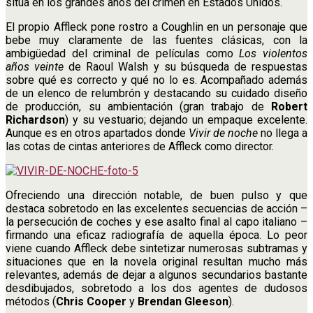
sitúa en los grandes años del crimen en Estados Unidos.
El propio Affleck pone rostro a Coughlin en un personaje que
bebe muy claramente de las fuentes clásicas, con la
ambigüedad del criminal de películas como
Los violentos
años veinte
de Raoul Walsh y su búsqueda de respuestas
sobre qué es correcto y qué no lo es. Acompañado además
de un elenco de relumbrón y destacando su cuidado diseño
de producción, su ambientación (gran trabajo de
Robert
Richardson
) y su vestuario; dejando un empaque excelente.
Aunque es en otros apartados donde
Vivir de noche
no llega a
las cotas de cintas anteriores de Affleck como director.
Ofreciendo una dirección notable, de buen pulso y que
destaca sobretodo en las excelentes secuencias de acción –
la persecución de coches y ese asalto final al capo italiano –
firmando una eficaz radiografía de aquella época. Lo peor
viene cuando Affleck debe sintetizar numerosas subtramas y
situaciones que en la novela original resultan mucho más
relevantes, además de dejar a algunos secundarios bastante
desdibujados, sobretodo a los dos agentes de dudosos
métodos (
Chris Cooper
y
Brendan Gleeson
).