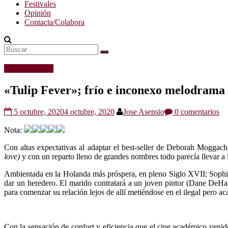
Festivales
Opinión
Contacta/Colabora
Críticas de cine
«Tulip Fever»; frío e inconexo melodrama 
5 octubre, 2020
4 octubre, 2020
Jose Asensio
0 comentarios
Nota:
Con altas expectativas al adaptar el best-seller de Deborah Moggac
love)
y con un reparto lleno de grandes nombres todo parecía llevar a 
Ambientada en la Holanda más próspera, en pleno Siglo XVII; Sophia 
dar un heredero. El marido contratará a un joven pintor (Dane DeHaa
para comenzar su relación lejos de allí metiéndose en el ilegal pero a
Con la sensación de confort y eficiencia que el cine académico veni