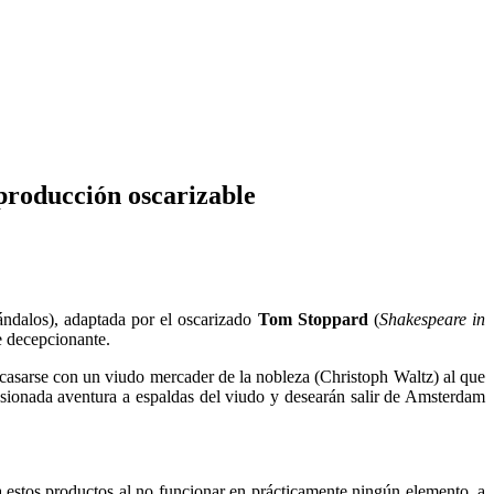
producción oscarizable
ándalos), adaptada por el oscarizado
Tom Stoppard
(
Shakespeare in
e decepcionante.
casarse con un viudo mercader de la nobleza (Christoph Waltz) al que
asionada aventura a espaldas del viudo y desearán salir de Amsterdam
a estos productos al no funcionar en prácticamente ningún elemento, a