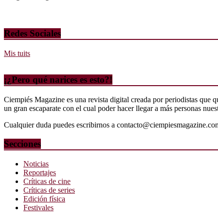
Redes Sociales
Mis tuits
¡¿Pero qué narices es esto?!
Ciempiés Magazine es una revista digital creada por periodistas que 
un gran escaparate con el cual poder hacer llegar a más personas nuestr
Cualquier duda puedes escribirnos a contacto@ciempiesmagazine.co
Secciones
Noticias
Reportajes
Críticas de cine
Críticas de series
Edición física
Festivales