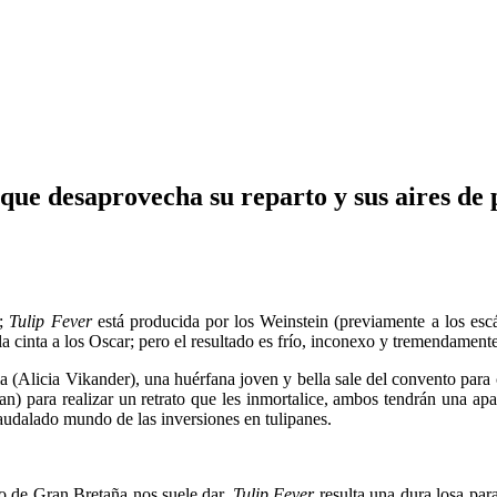
que desaprovecha su reparto y sus aires de 
h;
Tulip Fever
está producida por los Weinstein (previamente a los esc
la cinta a los Oscar; pero el resultado es frío, inconexo y tremendament
(Alicia Vikander), una huérfana joven y bella sale del convento para 
n) para realizar un retrato que les inmortalice, ambos tendrán una ap
caudalado mundo de las inversiones en tulipanes.
do de Gran Bretaña nos suele dar,
Tulip Fever
resulta una dura losa par