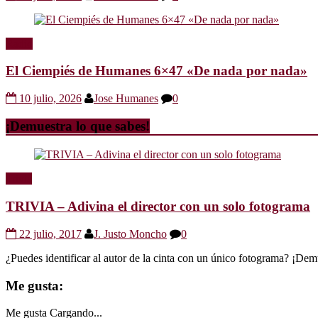
Radio
El Ciempiés de Humanes 6×47 «De nada por nada»
10 julio, 2026
Jose Humanes
0
¡Demuestra lo que sabes!
Trivia
TRIVIA – Adivina el director con un solo fotograma
22 julio, 2017
J. Justo Moncho
0
¿Puedes identificar al autor de la cinta con un único fotograma? ¡Dem
Me gusta:
Me gusta
Cargando...