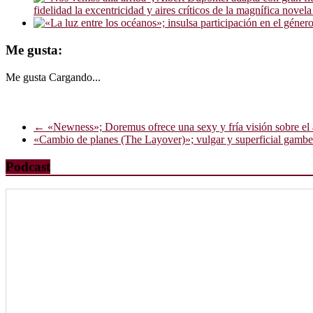
fidelidad la excentricidad y aires críticos de la magnífica novel
Me gusta:
Me gusta
Cargando...
←
«Newness»; Doremus ofrece una sexy y fría visión sobre el 
«Cambio de planes (The Layover)»; vulgar y superficial gambe
Podcast