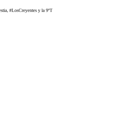
tia, #LosCreyentes y la 9ºT