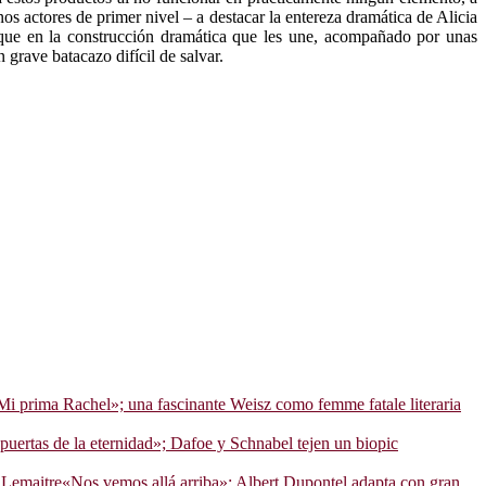
s actores de primer nivel – a destacar la entereza dramática de Alicia
 que en la construcción dramática que les une, acompañado por unas
 grave batacazo difícil de salvar.
Mi prima Rachel»; una fascinante Weisz como femme fatale literaria
puertas de la eternidad»; Dafoe y Schnabel tejen un biopic
«Nos vemos allá arriba»; Albert Dupontel adapta con gran