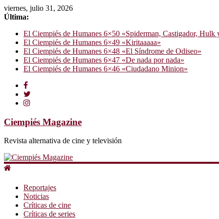
viernes, julio 31, 2026
Última:
El Ciempiés de Humanes 6×50 «Spiderman, Castigador, Hulk y e
El Ciempiés de Humanes 6×49 «Kiritaaaaa»
El Ciempiés de Humanes 6×48 «El Síndrome de Odiseo»
El Ciempiés de Humanes 6×47 «De nada por nada»
El Ciempiés de Humanes 6×46 «Ciudadano Minion»
Ciempiés Magazine
Revista alternativa de cine y televisión
Reportajes
Noticias
Críticas de cine
Críticas de series