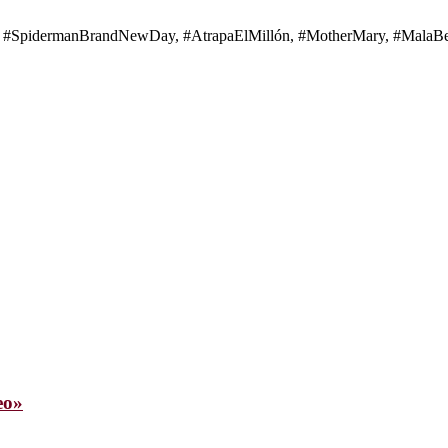
s de #SpidermanBrandNewDay, #AtrapaElMillón, #MotherMary, #MalaBes
eo»