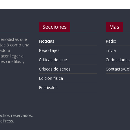
Secciones
Más
periodistas que
Noticias
Radio
 Nació como una
gado a
Reportajes
Trivia
acer llegar a
Críticas de cine
Curiosidades
s cinéfilas y
Críticas de series
Contacta/Co
Edición física
Festivales
echos reservados..
dPress
.