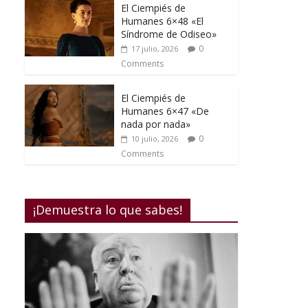
El Ciempiés de
Humanes 6×48 «El
Síndrome de Odiseo»
0
17 julio, 2026
Comments
El Ciempiés de
Humanes 6×47 «De
nada por nada»
0
10 julio, 2026
Comments
¡Demuestra lo que sabes!