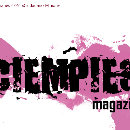
manes 6×46 «Ciudadano Minion»
anes 6×50 «Spiderman, Castigador, Hulk y el final de la sexta tempo
manes 6×49 «Kiritaaaaa»
manes 6×48 «El Síndrome de Odiseo»
manes 6×47 «De nada por nada»