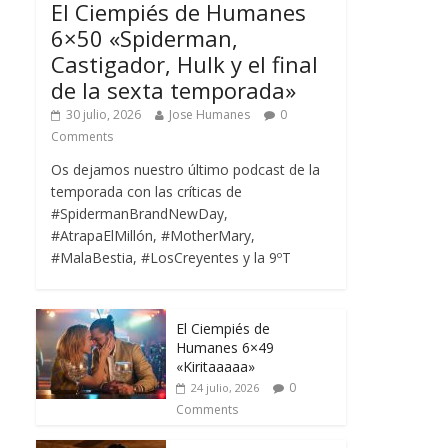
El Ciempiés de Humanes
6×50 «Spiderman,
Castigador, Hulk y el final
de la sexta temporada»
30 julio, 2026
Jose Humanes
0
Comments
Os dejamos nuestro último podcast de la
temporada con las críticas de
#SpidermanBrandNewDay,
#AtrapaElMillón, #MotherMary,
#MalaBestia, #LosCreyentes y la 9ºT
El Ciempiés de
Humanes 6×49
«Kiritaaaaa»
0
24 julio, 2026
Comments