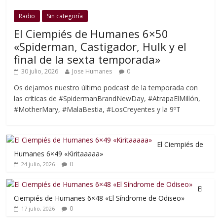
Radio
Sin categoría
El Ciempiés de Humanes 6×50
«Spiderman, Castigador, Hulk y el
final de la sexta temporada»
30 julio, 2026
Jose Humanes
0
Os dejamos nuestro último podcast de la temporada con
las críticas de #SpidermanBrandNewDay, #AtrapaElMillón,
#MotherMary, #MalaBestia, #LosCreyentes y la 9ºT
El Ciempiés de
Humanes 6×49 «Kiritaaaaa»
0
24 julio, 2026
El
Ciempiés de Humanes 6×48 «El Síndrome de Odiseo»
0
17 julio, 2026