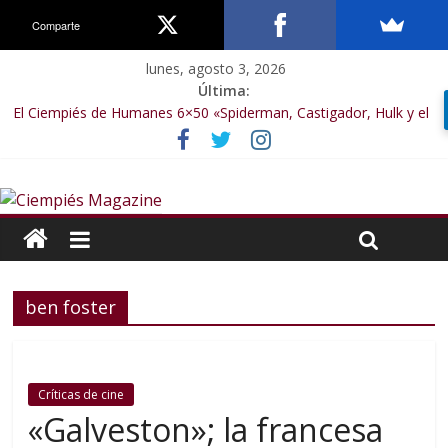
Comparte
lunes, agosto 3, 2026
Última:
El Ciempiés de Humanes 6×50 «Spiderman, Castigador, Hulk y el
final de la sexta temporada»
El Ciempiés de Humanes 6×49 «Kiritaaaaa»
El Ciempiés de Humanes 6×48 «El Síndrome de Odiseo»
El Ciempiés de Humanes 6×47 «De nada por nada»
El Ciempiés de Humanes 6×46 «Ciudadano Minion»
ben foster
Críticas de cine
«Galveston»; la francesa