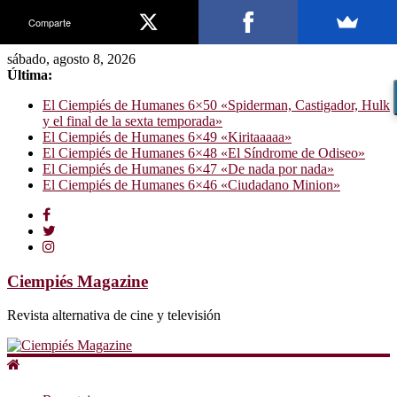
Comparte
sábado, agosto 8, 2026
Última:
El Ciempiés de Humanes 6×50 «Spiderman, Castigador, Hulk
y el final de la sexta temporada»
El Ciempiés de Humanes 6×49 «Kiritaaaaa»
El Ciempiés de Humanes 6×48 «El Síndrome de Odiseo»
El Ciempiés de Humanes 6×47 «De nada por nada»
El Ciempiés de Humanes 6×46 «Ciudadano Minion»
Ciempiés Magazine
Revista alternativa de cine y televisión