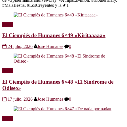
de #SpidermanBrandNewDay, #AtrapaElMillón, #MotherMary,
#MalaBestia, #LosCreyentes y la 9ºT
Radio
El Ciempiés de Humanes 6×49 «Kiritaaaaa»
24 julio, 2026
Jose Humanes
0
Radio
El Ciempiés de Humanes 6×48 «El Síndrome de
Odiseo»
17 julio, 2026
Jose Humanes
0
Radio