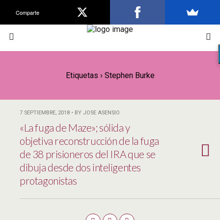
Comparte
Etiquetas › Stephen Burke
7 SEPTIEMBRE, 2018 • BY JOSE ASENSIO
«La fuga de Maze»; sólida y
objetiva reconstrucción de la fuga
de 38 prisioneros del IRA que se
dibuja desde dos inteligentes
protagonistas