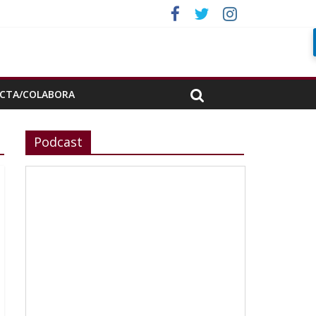
rada»
CTA/COLABORA
Podcast