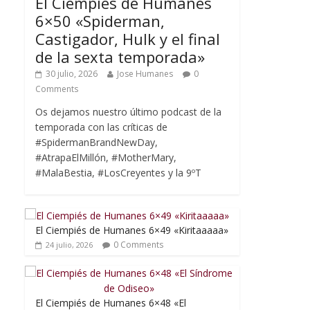
El Ciempiés de Humanes
6×50 «Spiderman,
Castigador, Hulk y el final
de la sexta temporada»
30 julio, 2026
Jose Humanes
0
Comments
Os dejamos nuestro último podcast de la
temporada con las críticas de
#SpidermanBrandNewDay,
#AtrapaElMillón, #MotherMary,
#MalaBestia, #LosCreyentes y la 9ºT
El Ciempiés de Humanes 6×49 «Kiritaaaaa»
0 Comments
24 julio, 2026
El Ciempiés de Humanes 6×48 «El