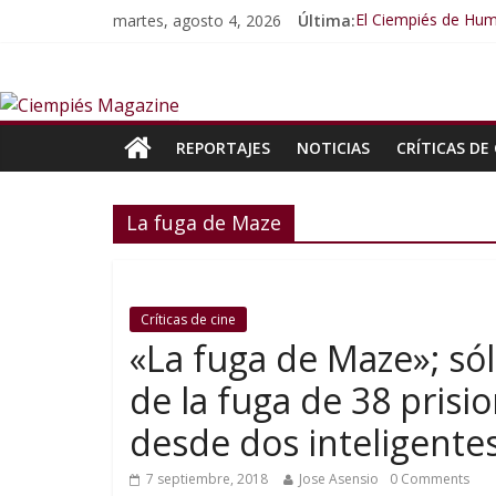
martes, agosto 4, 2026
Última:
El Ciempiés de Hu
El Ciempiés de Hum
El Ciempiés de Hum
El Ciempiés de Hu
El Ciempiés de Hu
REPORTAJES
NOTICIAS
CRÍTICAS DE 
La fuga de Maze
Críticas de cine
«La fuga de Maze»; sól
de la fuga de 38 prisi
desde dos inteligente
7 septiembre, 2018
Jose Asensio
0 Comments