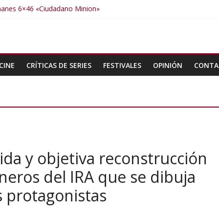
manes 6×46 «Ciudadano Minion»
anes 6×50 «Spiderman, Castigador, Hulk y el final de la sexta tempo
anes 6×49 «Kiritaaaaa»
manes 6×48 «El Síndrome de Odiseo»
manes 6×47 «De nada por nada»
CINE
CRÍTICAS DE SERIES
FESTIVALES
OPINIÓN
CONTA
ida y objetiva reconstrucción
oneros del IRA que se dibuja
s protagonistas