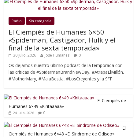
Radio
Sin categoría
El Ciempiés de Humanes 6×50
«Spiderman, Castigador, Hulk y el
final de la sexta temporada»
30 julio, 2026
Jose Humanes
0
Os dejamos nuestro último podcast de la temporada con
las críticas de #SpidermanBrandNewDay, #AtrapaElMillón,
#MotherMary, #MalaBestia, #LosCreyentes y la 9ºT
El Ciempiés de
Humanes 6×49 «Kiritaaaaa»
0
24 julio, 2026
El
Ciempiés de Humanes 6×48 «El Síndrome de Odiseo»