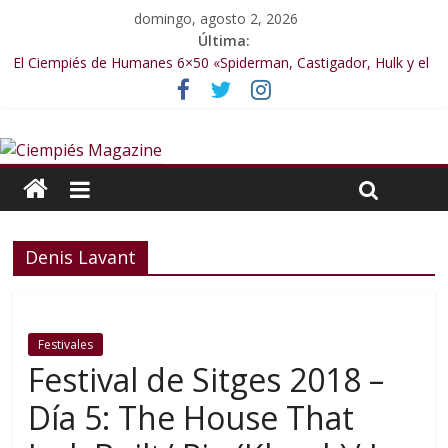
domingo, agosto 2, 2026
Última:
El Ciempiés de Humanes 6×50 «Spiderman, Castigador, Hulk y el
final de la sexta temporada»
El Ciempiés de Humanes 6×49 «Kiritaaaaa»
El Ciempiés de Humanes 6×48 «El Síndrome de Odiseo»
El Ciempiés de Humanes 6×47 «De nada por nada»
El Ciempiés de Humanes 6×46 «Ciudadano Minion»
Denis Lavant
Festivales
Festival de Sitges 2018 –
Día 5: The House That