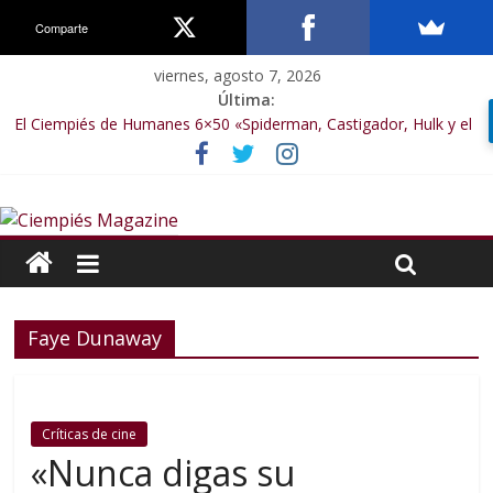
Comparte
viernes, agosto 7, 2026
Última:
El Ciempiés de Humanes 6×50 «Spiderman, Castigador, Hulk y el
final de la sexta temporada»
El Ciempiés de Humanes 6×49 «Kiritaaaaa»
El Ciempiés de Humanes 6×48 «El Síndrome de Odiseo»
El Ciempiés de Humanes 6×47 «De nada por nada»
El Ciempiés de Humanes 6×46 «Ciudadano Minion»
Faye Dunaway
Críticas de cine
«Nunca digas su