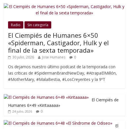
Radio
Sin categoría
El Ciempiés de Humanes 6×50
«Spiderman, Castigador, Hulk y el
final de la sexta temporada»
30 julio, 2026
Jose Humanes
0
Os dejamos nuestro último podcast de la temporada con
las críticas de #SpidermanBrandNewDay, #AtrapaElMillón,
#MotherMary, #MalaBestia, #LosCreyentes y la 9ºT
El Ciempiés de
Humanes 6×49 «Kiritaaaaa»
0
24 julio, 2026
El