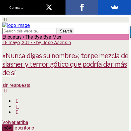
Comparte
Etiquetas › The Bye Bye Man
18 mayo, 2017 • by Jose Asensio
«Nunca digas su nombre»; torpe mezcla de
slasher y terror gótico que podría dar más
de sí
sin respuesta
Volver arriba
móvil
escritorio