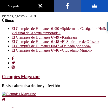
Comparte
viernes, agosto 7, 2026
Última:
El Ciempiés de Humanes 6×50 «Spiderman, Castigador, Hulk
y el final de la sexta temporada»
El Ciempiés de Humanes 6×49 «Kiritaaaaa»
El Ciempiés de Humanes 6×48 «El Síndrome de Odiseo»
El Ciempiés de Humanes 6×47 «De nada por nada»
El Ciempiés de Humanes 6×46 «Ciudadano Minion»
Ciempiés Magazine
Revista alternativa de cine y televisión