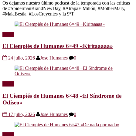
Os dejamos nuestro último podcast de la temporada con las críticas
de #SpidermanBrandNewDay, #AtrapaElMillón, #MotherMary,
#MalaBestia, #LosCreyentes y la 9ºT
Radio
El Ciempiés de Humanes 6×49 «Kiritaaaaa»
24 julio, 2026
Jose Humanes
0
Radio
El Ciempiés de Humanes 6×48 «El Síndrome de
Odiseo»
17 julio, 2026
Jose Humanes
0
Radio