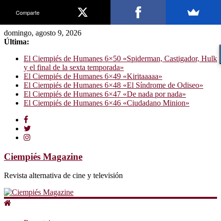
Comparte
domingo, agosto 9, 2026
Última:
El Ciempiés de Humanes 6×50 «Spiderman, Castigador, Hulk
y el final de la sexta temporada»
El Ciempiés de Humanes 6×49 «Kiritaaaaa»
El Ciempiés de Humanes 6×48 «El Síndrome de Odiseo»
El Ciempiés de Humanes 6×47 «De nada por nada»
El Ciempiés de Humanes 6×46 «Ciudadano Minion»
Ciempiés Magazine
Revista alternativa de cine y televisión