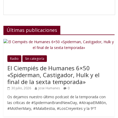
Últimas publicaciones
Radio
Sin categoría
El Ciempiés de Humanes 6×50
«Spiderman, Castigador, Hulk y el
final de la sexta temporada»
30 julio, 2026
Jose Humanes
0
Os dejamos nuestro último podcast de la temporada con
las críticas de #SpidermanBrandNewDay, #AtrapaElMillón,
#MotherMary, #MalaBestia, #LosCreyentes y la 9ºT