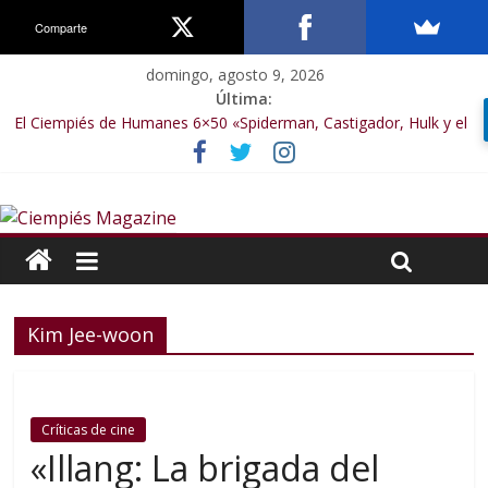
Comparte
domingo, agosto 9, 2026
Última:
El Ciempiés de Humanes 6×50 «Spiderman, Castigador, Hulk y el
final de la sexta temporada»
El Ciempiés de Humanes 6×49 «Kiritaaaaa»
El Ciempiés de Humanes 6×48 «El Síndrome de Odiseo»
El Ciempiés de Humanes 6×47 «De nada por nada»
El Ciempiés de Humanes 6×46 «Ciudadano Minion»
Kim Jee-woon
Críticas de cine
«Illang: La brigada del