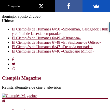
Comparte
domingo, agosto 2, 2026
Última:
El Ciempiés de Humanes 6×50 «Spiderman, Castigador, Hulk
y el final de la sexta temporada»
El Ciempiés de Humanes 6×49 «Kiritaaaaa»
El Ciempiés de Humanes 6×48 «El Síndrome de Odiseo»
El Ciempiés de Humanes 6×47 «De nada por nada»
El Ciempiés de Humanes 6×46 «Ciudadano Minion»
Ciempiés Magazine
Revista alternativa de cine y televisión