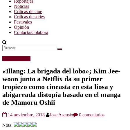
Reportajes
Noticias
Críticas de cine
Críticas de series
Festivales
Opinión
Contacta/Colabora
Críticas de cine
«Illang: La brigada del lobo»; Kim Jee-
woon junto a Netflix da su primer
tropiezo como cineasta en esta liosa y
abigarrada distopía basada en el manga
de Mamoru Oshii
14 noviembre, 2018
Jose Asensio
0 comentarios
Nota: