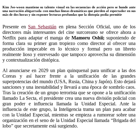
Kim Jee-woon mantiene su talento visual en las secuencias de acción pero se hunde ante
una narración abigarrada con muchas líneas dramáticas que pierden al espectador en sus
más de dos horas y sin exponer lecturas profundas que la distopía podía permitir
Presente en
San Sebastián
en plena Sección Oficial, uno de los
directores más interesantes del cine surcoreano se ofrece ahora a
Netflix para adaptar el manga de
Mamoru Oshii;
suponiendo de
forma clara su primer gran tropiezo como director al ofrecer una
producción impecable en lo técnico y formal pero un libreto
realmente lioso y enrevesado que tampoco aprovecha su dimensión
y contextualización distópica.
Al anunciarse en 2029 un plan quinquenal para unificar a las dos
Coreas y así hacer frente a la unificación de las grandes
superpotencias del mundo (USA, Rusia, China y Japón). Esto dejará
sanciones y una inestabilidad y llevará a una época de sombrío caos.
Tras la creación de un grupo terrorista que se opone a la unificación
llamado La Secta, el presidente crea una nueva división policial con
gran poder e influencia llamada la Unidad Especial. Ante la
influencia de este grupo, la Inteligencia trama un plan para acabar
con la Unidad Especial, mientras se empieza a rumorear sobre una
organización en el seno de la Unidad Especial llamada “Brigada del
lobo” que secretamente está surgiendo.