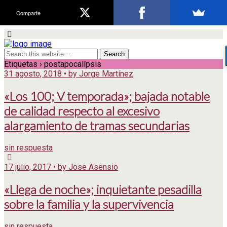
Comparte
Etiquetas › postapocalípsis
31 agosto, 2018 • by Jorge Martínez
«Los 100; V temporada»; bajada notable
de calidad respecto al excesivo
alargamiento de tramas secundarias
sin respuesta
17 julio, 2017 • by Jose Asensio
«Llega de noche»; inquietante pesadilla
sobre la familia y la supervivencia
sin respuesta