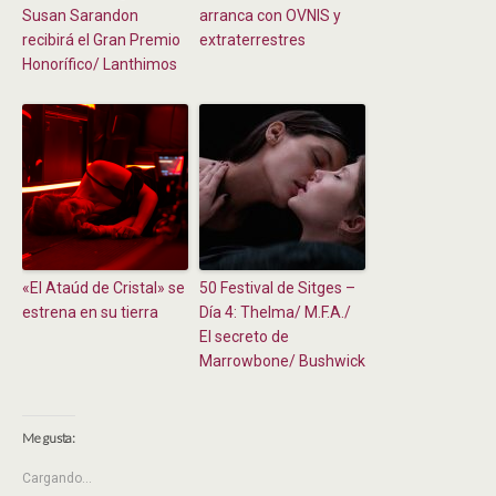
Susan Sarandon
arranca con OVNIS y
recibirá el Gran Premio
extraterrestres
Honorífico/ Lanthimos
«El Ataúd de Cristal» se
50 Festival de Sitges –
estrena en su tierra
Día 4: Thelma/ M.F.A./
El secreto de
Marrowbone/ Bushwick
Me gusta:
Cargando...