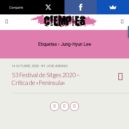
Comparte
Etiquetas › Jung-Hyun Lee
14 OCTUBRE, 2020 • BY JOSE ASENSIO
53 Festival de Sitges 2020 –
Crítica de «Península»