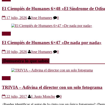
El Ciempiés de Humanes 6×48 «El Síndrome de Odis
17 julio, 2026
Jose Humanes
0
Radio
El Ciempiés de Humanes 6×47 «De nada por nada»
10 julio, 2026
Jose Humanes
0
¡Demuestra lo que sabes!
Trivia
TRIVIA – Adivina el director con un solo fotograma
22 julio, 2017
J. Justo Moncho
0
¿Puedes identificar al autor de la cinta con un único fotograma? ¡Dem