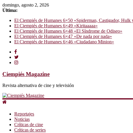
domingo, agosto 2, 2026
Última:
El Ciempiés de Humanes 6×50 «Spiderman, Castigador, Hulk y e
El Ciempiés de Humanes 6×49 «Kiritaaaaa»
El Ciempiés de Humanes 6×48 «El Síndrome de Odiseo»
El Ciempiés de Humanes 6×47 «De nada por nada»
El Ciempiés de Humanes 6×46 «Ciudadano Minion»
Ciempiés Magazine
Revista alternativa de cine y televisión
Reportajes
Noticias
Críticas de cine
Críticas de series