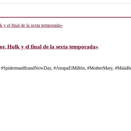
, Hulk y el final de la sexta temporada»
s de #SpidermanBrandNewDay, #AtrapaElMillón, #MotherMary, #MalaBes