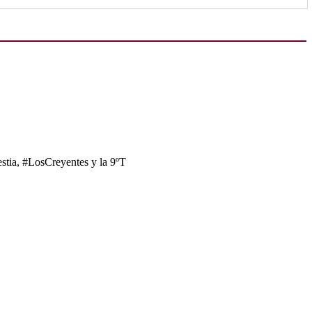
tia, #LosCreyentes y la 9ºT