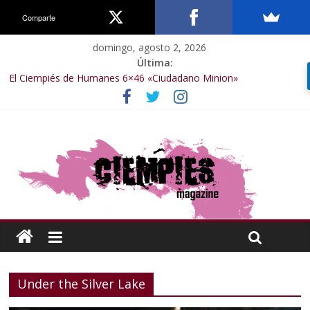
Comparte
domingo, agosto 2, 2026
Última:
El Ciempiés de Humanes 6×46 «Ciudadano Minion»
El Ciempiés de Humanes 6×50 «Spiderman, Castigador, Hulk y el
final de la sexta temporada»
El Ciempiés de Humanes 6×49 «Kiritaaaaa»
El Ciempiés de Humanes 6×48 «El Síndrome de Odiseo»
El Ciempiés de Humanes 6×47 «De nada por nada»
Under the Silver Lake