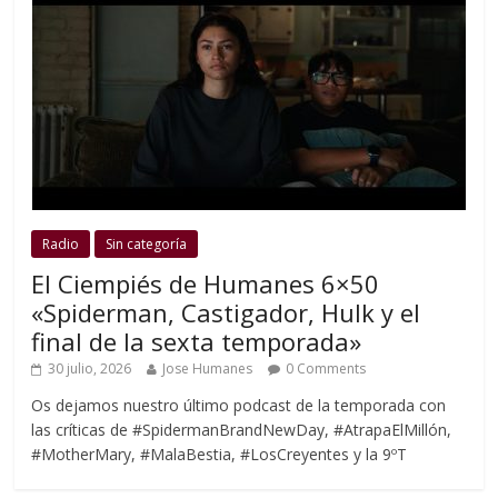
Radio
Sin categoría
El Ciempiés de Humanes 6×50
«Spiderman, Castigador, Hulk y el
final de la sexta temporada»
30 julio, 2026
Jose Humanes
0 Comments
Os dejamos nuestro último podcast de la temporada con
las críticas de #SpidermanBrandNewDay, #AtrapaElMillón,
#MotherMary, #MalaBestia, #LosCreyentes y la 9ºT