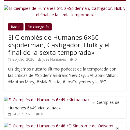
Radio
Sin categoría
El Ciempiés de Humanes 6×50
«Spiderman, Castigador, Hulk y el
final de la sexta temporada»
30 julio, 2026
Jose Humanes
0
Os dejamos nuestro último podcast de la temporada con
las críticas de #SpidermanBrandNewDay, #AtrapaElMillón,
#MotherMary, #MalaBestia, #LosCreyentes y la 9ºT
El Ciempiés de
Humanes 6×49 «Kiritaaaaa»
0
24 julio, 2026
El