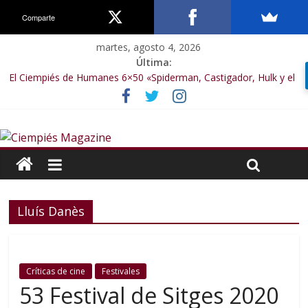
Comparte
martes, agosto 4, 2026
Última:
El Ciempiés de Humanes 6×50 «Spiderman, Castigador, Hulk y el
final de la sexta temporada»
El Ciempiés de Humanes 6×49 «Kiritaaaaa»
El Ciempiés de Humanes 6×48 «El Síndrome de Odiseo»
El Ciempiés de Humanes 6×47 «De nada por nada»
El Ciempiés de Humanes 6×46 «Ciudadano Minion»
Lluís Danès
Críticas de cine
Festivales
53 Festival de Sitges 2020