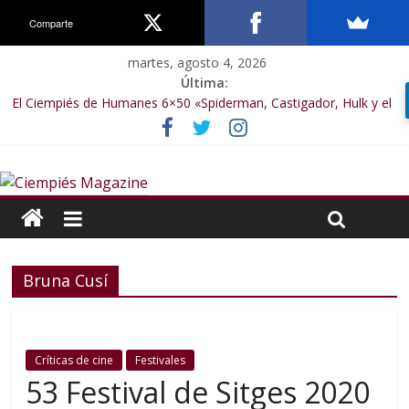
Comparte
martes, agosto 4, 2026
Última:
El Ciempiés de Humanes 6×50 «Spiderman, Castigador, Hulk y el
final de la sexta temporada»
El Ciempiés de Humanes 6×49 «Kiritaaaaa»
El Ciempiés de Humanes 6×48 «El Síndrome de Odiseo»
El Ciempiés de Humanes 6×47 «De nada por nada»
El Ciempiés de Humanes 6×46 «Ciudadano Minion»
Bruna Cusí
Críticas de cine
Festivales
53 Festival de Sitges 2020