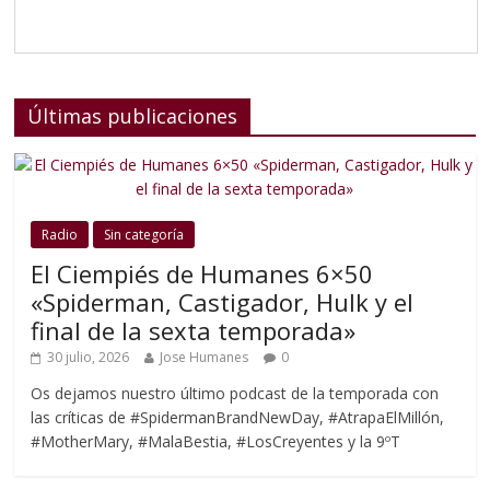
Últimas publicaciones
Radio
Sin categoría
El Ciempiés de Humanes 6×50
«Spiderman, Castigador, Hulk y el
final de la sexta temporada»
30 julio, 2026
Jose Humanes
0
Os dejamos nuestro último podcast de la temporada con
las críticas de #SpidermanBrandNewDay, #AtrapaElMillón,
#MotherMary, #MalaBestia, #LosCreyentes y la 9ºT