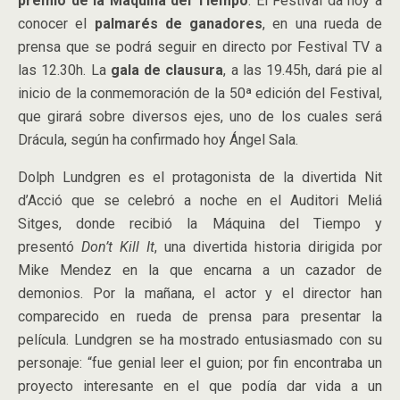
premio de la Máquina del Tiempo
. El Festival da hoy a
conocer el
palmarés de ganadores
, en una rueda de
prensa que se podrá seguir en directo por Festival TV a
las 12.30h. La
gala de clausura
, a las 19.45h, dará pie al
inicio de la conmemoración de la 50ª edición del Festival,
que girará sobre diversos ejes, uno de los cuales será
Drácula, según ha confirmado hoy Ángel Sala.
Dolph Lundgren es el protagonista de la divertida Nit
d’Acció que se celebró a noche en el Auditori Meliá
Sitges, donde recibió la Máquina del Tiempo y
presentó
Don’t Kill It
, una divertida historia dirigida por
Mike Mendez en la que encarna a un cazador de
demonios. Por la mañana, el actor y el director han
comparecido en rueda de prensa para presentar la
película. Lundgren se ha mostrado entusiasmado con su
personaje: “fue genial leer el guion; por fin encontraba un
proyecto interesante en el que podía dar vida a un