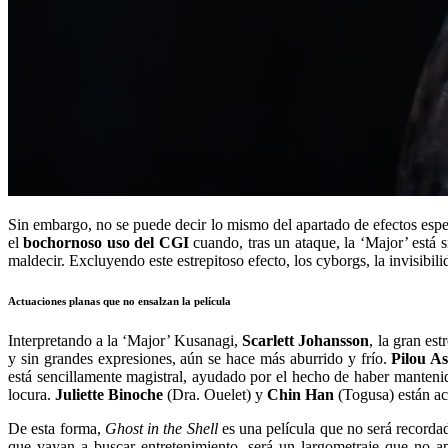
Sin embargo, no se puede decir lo mismo del apartado de efectos espec
el
bochornoso uso del CGI
cuando, tras un ataque, la ‘Major’ está
maldecir. Excluyendo este estrepitoso efecto, los cyborgs, la invisibili
Actuaciones planas que no ensalzan la película
Interpretando a la ‘Major’ Kusanagi,
Scarlett Johansson
, la gran es
y sin grandes expresiones, aún se hace más aburrido y frío.
Pilou A
está sencillamente magistral, ayudado por el hecho de haber mantenid
locura.
Juliette Binoche
(Dra. Ouelet) y
Chin Han
(Togusa) están ac
De esta forma,
Ghost in the Shell
es una película que no será recordad
que vayan a buscar entretenimiento, será un largometraje que no apo