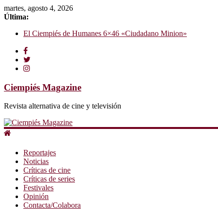
martes, agosto 4, 2026
Última:
El Ciempiés de Humanes 6×46 «Ciudadano Minion»
El Ciempiés de Humanes 6×50 «Spiderman, Castigador, Hulk y e
El Ciempiés de Humanes 6×49 «Kiritaaaaa»
El Ciempiés de Humanes 6×48 «El Síndrome de Odiseo»
El Ciempiés de Humanes 6×47 «De nada por nada»
Ciempiés Magazine
Revista alternativa de cine y televisión
Reportajes
Noticias
Críticas de cine
Críticas de series
Festivales
Opinión
Contacta/Colabora