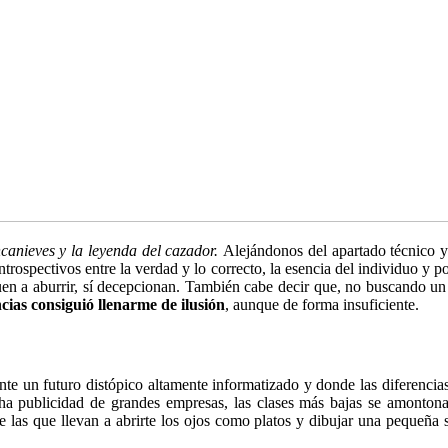
canieves y la leyenda del cazador.
Alejándonos del apartado técnico y 
s introspectivos entre la verdad y lo correcto, la esencia del individu
en a aburrir, sí decepcionan. También cabe decir que, no buscando un c
ncias consiguió llenarme de ilusión
, aunque de forma insuficiente.
te un futuro distópico altamente informatizado y donde las diferencias 
cha publicidad de grandes empresas, las clases más bajas se amonto
 las que llevan a abrirte los ojos como platos y dibujar una pequeña s