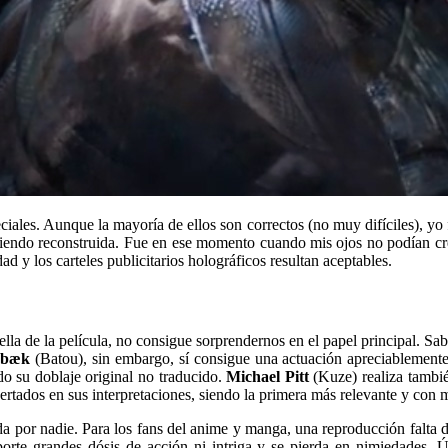
iales. Aunque la mayoría de ellos son correctos (no muy difíciles), yo 
 siendo reconstruida. Fue en ese momento cuando mis ojos no podían cre
dad y los carteles publicitarios holográficos resultan aceptables.
trella de la película, no consigue sorprendernos en el papel principal. S
sbæk
(Batou), sin embargo, sí consigue una actuación apreciablemente 
o su doblaje original no traducido.
Michael Pitt
(Kuze) realiza tambié
ertados en sus interpretaciones, siendo la primera más relevante y con
a por nadie. Para los fans del anime y manga, una reproducción falta d
rte grandes dósis de acción ni intriga y se pierda en nimiedades. Ún