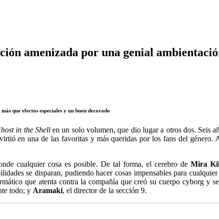
ación amenizada por una genial ambientaci
 más que efectos especiales y un buen decorado
host in the Shell
en un solo volumen, que dio lugar a otros dos. Seis a
irtió en una de las favoritas y más queridas por los fans del género. A
onde cualquier cosa es posible. De tal forma, el cerebro de
Mira Kil
abilidades se disparan, pudiendo hacer cosas impensables para cualqui
rmático que atenta contra la compañía que creó su cuerpo cyborg y se l
nte todo; y
Aramaki
, el director de la sección 9.