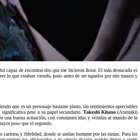
fui capaz de encontrar dos que me hicieron llorar. El más destacado es
er lo que estaban viendo, justo antes de ser tapados por mis manos y
abiendo que es un personaje bastante plano, sin sentimientos apreciables
significativa pese a su papel secundario.
Takeshi Kitano
(Aramaki)
n una buena actuación, con constantes idas y venidas al mundo de la
 mayor peso que el segundo.
e carisma y fidelidad, donde se andan bastante por las ramas. Para los
icamente los aficionados a la ciencia ficción podrán llegar a sentir