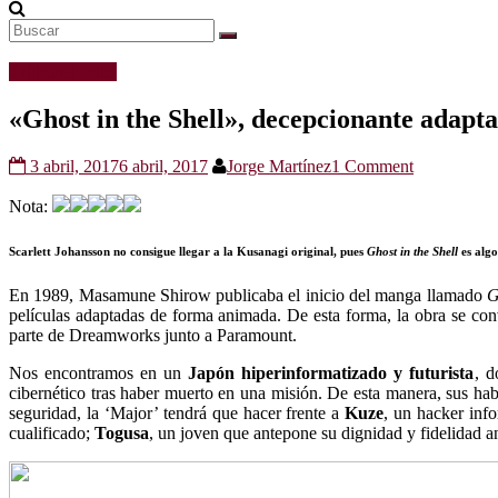
Críticas de cine
«Ghost in the Shell», decepcionante adapt
3 abril, 2017
6 abril, 2017
Jorge Martínez
1 Comment
Nota:
Scarlett Johansson no consigue llegar a la Kusanagi original, pues
Ghost in the Shell
es algo
En 1989, Masamune Shirow publicaba el inicio del manga llamado
G
películas adaptadas de forma animada. De esta forma, la obra se conv
parte de Dreamworks junto a Paramount.
Nos encontramos en un
Japón hiperinformatizado y futurista
, d
cibernético tras haber muerto en una misión. De esta manera, sus h
seguridad, la ‘Major’ tendrá que hacer frente a
Kuze
, un hacker info
cualificado;
Togusa
, un joven que antepone su dignidad y fidelidad a