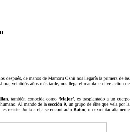
ón
ños después, de manos de Mamoru Oshii nos llegaría la primera de las
hora, veintidós años más tarde, nos llega el reamke en live action de
lian
, también conocida como
‘Major’
, es trasplantado a un cuerpo
er humano. Al mando de la
sección 9
, un grupo de élite que vela por la
es resiste. Junto a ella se encontrarán
Batou
, un exmilitar altamente