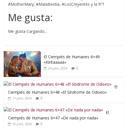
#MotherMary, #MalaBestia, #LosCreyentes y la 9ºT
Me gusta:
Me gusta
Cargando...
El Ciempiés de Humanes 6×49
«Kiritaaaaa»
0
24 julio, 2026
El
Ciempiés de Humanes 6×48 «El Síndrome de Odiseo»
0
17 julio, 2026
El
Ciempiés de Humanes 6×47 «De nada por nada»
0
10 julio, 2026