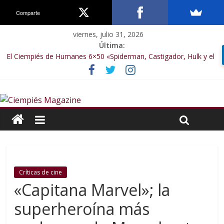
Comparte
viernes, julio 31, 2026
Última:
El Ciempiés de Humanes 6×50 «Spiderman, Castigador, Hulk y el
final de la sexta temporada»
El Ciempiés de Humanes 6×49 «Kiritaaaaa»
El Ciempiés de Humanes 6×48 «El Síndrome de Odiseo»
El Ciempiés de Humanes 6×47 «De nada por nada»
El Ciempiés de Humanes 6×46 «Ciudadano Minion»
Críticas de cine
«Capitana Marvel»; la
superheroína más