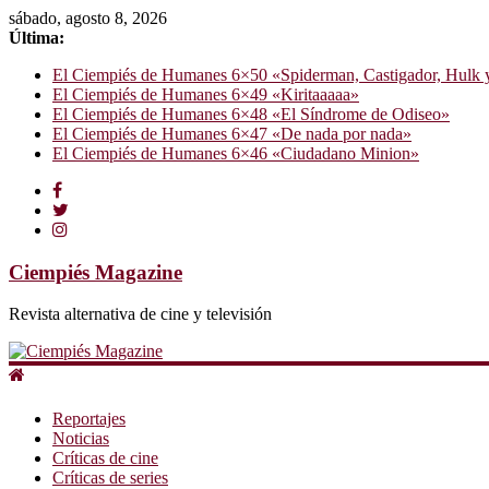
sábado, agosto 8, 2026
Última:
El Ciempiés de Humanes 6×50 «Spiderman, Castigador, Hulk y e
El Ciempiés de Humanes 6×49 «Kiritaaaaa»
El Ciempiés de Humanes 6×48 «El Síndrome de Odiseo»
El Ciempiés de Humanes 6×47 «De nada por nada»
El Ciempiés de Humanes 6×46 «Ciudadano Minion»
Ciempiés Magazine
Revista alternativa de cine y televisión
Reportajes
Noticias
Críticas de cine
Críticas de series