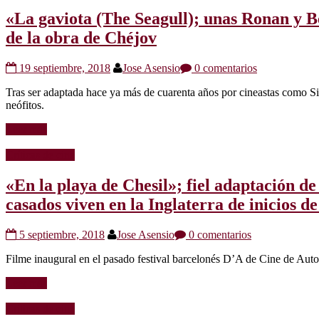
«La gaviota (The Seagull); unas Ronan y B
de la obra de Chéjov
19 septiembre, 2018
Jose Asensio
0 comentarios
Tras ser adaptada hace ya más de cuarenta años por cineastas como 
neófitos.
Leer más
Críticas de cine
«En la playa de Chesil»; fiel adaptación d
casados viven en la Inglaterra de inicios de
5 septiembre, 2018
Jose Asensio
0 comentarios
Filme inaugural en el pasado festival barcelonés D’A de Cine de Au
Leer más
Críticas de cine