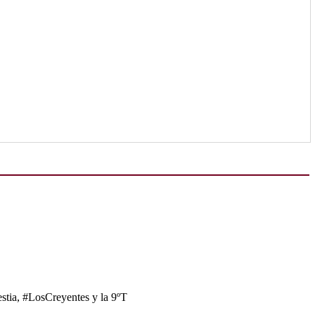
tia, #LosCreyentes y la 9ºT