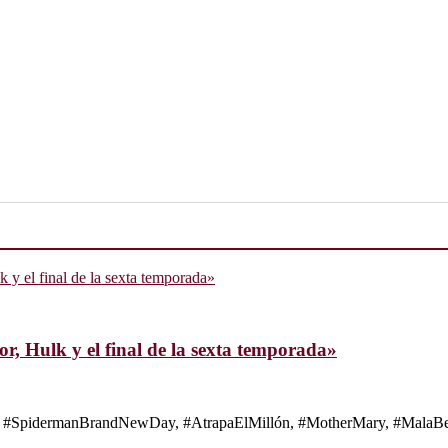
, Hulk y el final de la sexta temporada»
s de #SpidermanBrandNewDay, #AtrapaElMillón, #MotherMary, #MalaBes