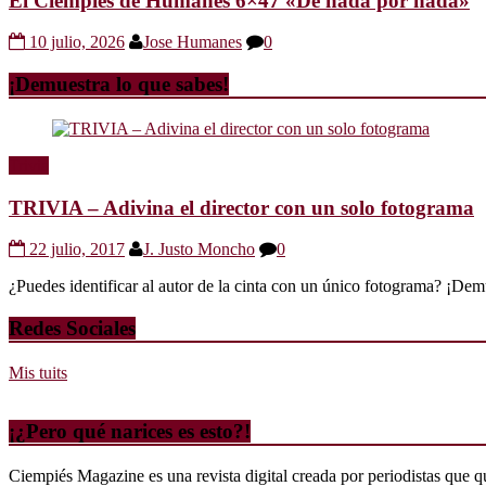
El Ciempiés de Humanes 6×47 «De nada por nada»
10 julio, 2026
Jose Humanes
0
¡Demuestra lo que sabes!
Trivia
TRIVIA – Adivina el director con un solo fotograma
22 julio, 2017
J. Justo Moncho
0
¿Puedes identificar al autor de la cinta con un único fotograma? ¡Dem
Redes Sociales
Mis tuits
¡¿Pero qué narices es esto?!
Ciempiés Magazine es una revista digital creada por periodistas que 