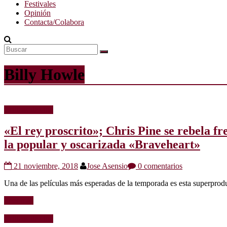
Festivales
Opinión
Contacta/Colabora
Billy Howle
Críticas de cine
«El rey proscrito»; Chris Pine se rebela fre
la popular y oscarizada «Braveheart»
21 noviembre, 2018
Jose Asensio
0 comentarios
Una de las películas más esperadas de la temporada es esta superprod
Leer más
Críticas de cine