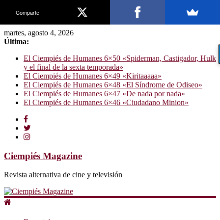
Comparte
martes, agosto 4, 2026
Última:
El Ciempiés de Humanes 6×50 «Spiderman, Castigador, Hulk
y el final de la sexta temporada»
El Ciempiés de Humanes 6×49 «Kiritaaaaa»
El Ciempiés de Humanes 6×48 «El Síndrome de Odiseo»
El Ciempiés de Humanes 6×47 «De nada por nada»
El Ciempiés de Humanes 6×46 «Ciudadano Minion»
Ciempiés Magazine
Revista alternativa de cine y televisión