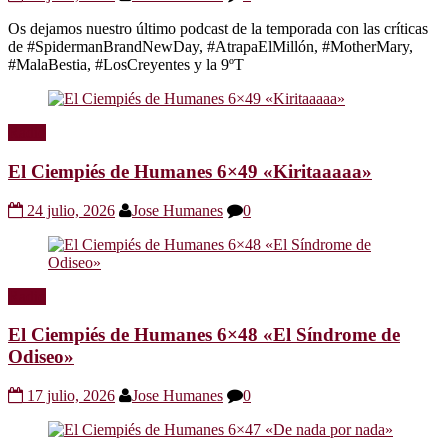
Os dejamos nuestro último podcast de la temporada con las críticas
de #SpidermanBrandNewDay, #AtrapaElMillón, #MotherMary,
#MalaBestia, #LosCreyentes y la 9ºT
Radio
El Ciempiés de Humanes 6×49 «Kiritaaaaa»
24 julio, 2026
Jose Humanes
0
Radio
El Ciempiés de Humanes 6×48 «El Síndrome de
Odiseo»
17 julio, 2026
Jose Humanes
0